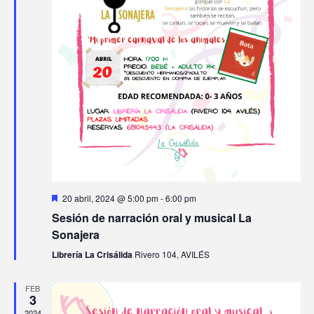
i
a
i
l
ó
a
r
ó
f
n
i
n
e
d
c
o
d
h
e
d
e
a
v
.
e
v
i
E
i
s
v
D
20 abril, 2024 @ 5:00 pm
-
6:00 pm
s
e
t
Sesión de narración oral y musical La
s
e
t
t
Sonajera
a
a
n
c
Librería La Crisálida
Rivero 104, AVILÉS
a
a
s
t
d
s
o
FEB
3
o
2024