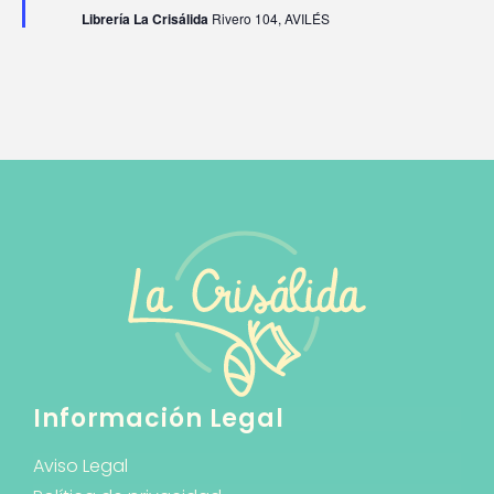
c
Librería La Crisálida
Rivero 104, AVILÉS
a
d
o
Información Legal
Aviso Legal