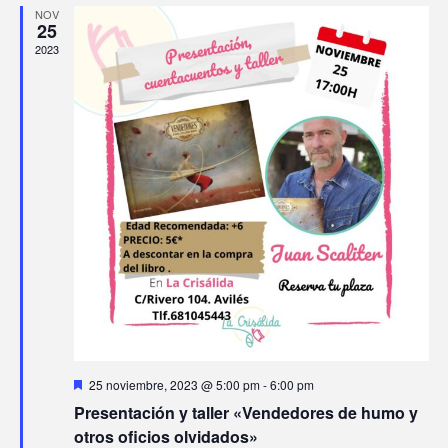
o
NOV
25
2023
D
25 noviembre, 2023 @ 5:00 pm
-
6:00 pm
e
Presentación y taller «Vendedores de humo y
s
t
otros oficios olvidados»
a