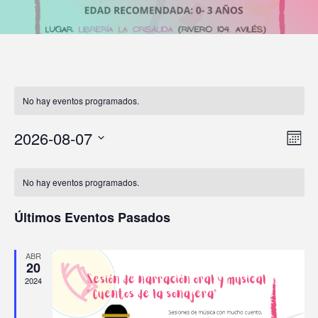
No hay eventos programados.
N
2026-08-07
N
M
S
a
a
e
C
e
s
No hay eventos programados.
v
v
l
a
e
e
Últimos Eventos Pasados
e
l
c
g
c
e
g
ABR
i
20
a
n
a
o
2024
c
n
d
c
a