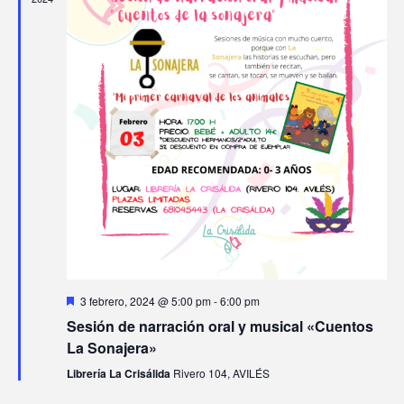
d
s
e
E
v
e
n
t
o
D
3 febrero, 2024 @ 5:00 pm
-
6:00 pm
e
Sesión de narración oral y musical «Cuentos
s
t
La Sonajera»
a
c
Librería La Crisálida
Rivero 104, AVILÉS
a
d