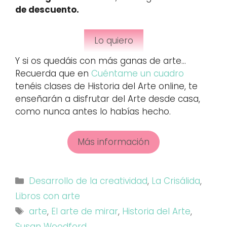
de descuento.
Lo quiero
Y si os quedáis con más ganas de arte…
Recuerda que en
Cuéntame un cuadro
tenéis clases de Historia del Arte online, te
enseñarán a disfrutar del Arte desde casa,
como nunca antes lo habías hecho.
Más información
Categorías
Desarrollo de la creatividad
,
La Crisálida
,
Libros con arte
Etiquetas
arte
,
El arte de mirar
,
Historia del Arte
,
Susan Woodford