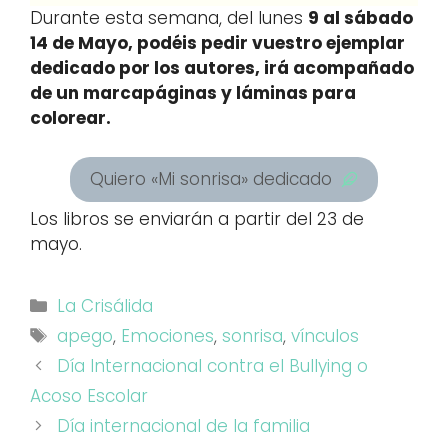
Durante esta semana, del lunes
9 al sábado
14 de Mayo, podéis pedir vuestro ejemplar
dedicado por los autores, irá acompañado
de un marcapáginas y láminas para
colorear.
Quiero «Mi sonrisa» dedicado
Los libros se enviarán a partir del 23 de
mayo.
Categorías
La Crisálida
Etiquetas
apego
,
Emociones
,
sonrisa
,
vínculos
Día Internacional contra el Bullying o
Acoso Escolar
Día internacional de la familia