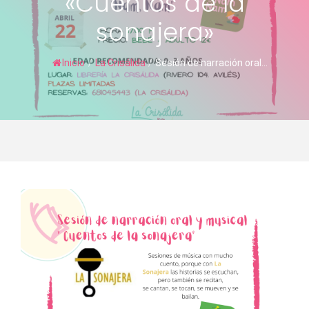
«Cuentos de la
sonajera»
Inicio
/
La Crisálida
/
Sesión de narración oral...