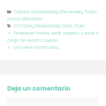
Categorías
Crianza
,
Discapacidad
,
Efemérides
,
Todos
somos diferentes
Etiquetas
27OTDAH
,
DIANACIONALTDAH
,
TDAH
Establecer límites, pedir respeto, y estar a
cargo de nuestro cuerpo.
Una cena monstruosa.
Deja un comentario
Comentario