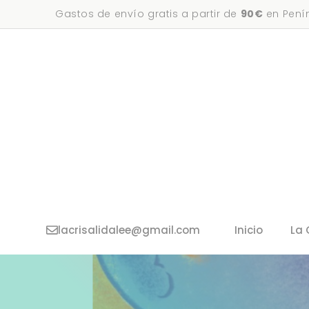
Saltar
Gastos de envío gratis a partir de
90€
en Penín
al
contenido
lacrisalidalee@gmail.com
Inicio
La 