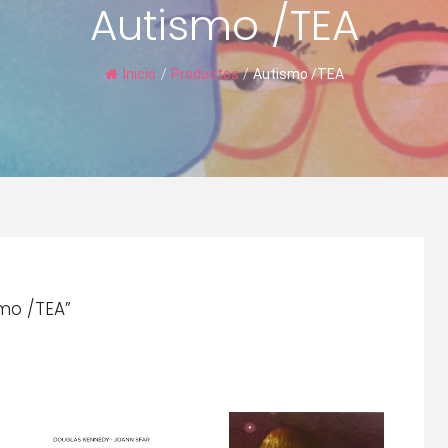
Autismo /TEA
Inicio
/
Productos
/
Autismo /TEA
mo /TEA”