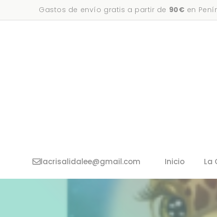
Saltar
Gastos de envío gratis a partir de
90€
en Penín
al
contenido
lacrisalidalee@gmail.com
Inicio
La 