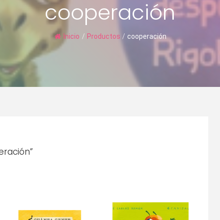
cooperación
Inicio
/
Productos
/
cooperación
eración”