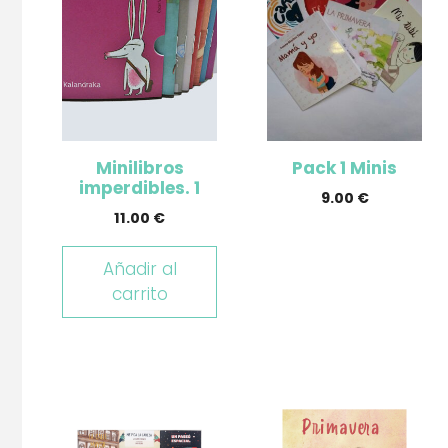
Minilibros
Pack 1 Minis
imperdibles. 1
9.00
€
11.00
€
Añadir al
carrito