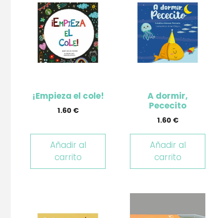
¡Empieza el cole!
A dormir,
Pececito
1.60
€
1.60
€
Añadir al
Añadir al
carrito
carrito