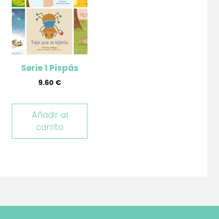
Serie 1 Pispás
9.60
€
Añadir al
carrito