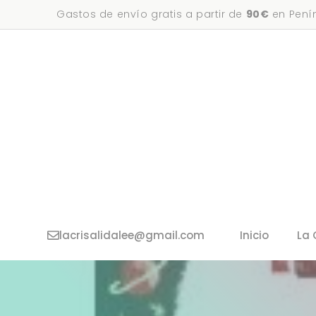
Saltar
Gastos de envío gratis a partir de
90€
en Penín
al
contenido
lacrisalidalee@gmail.com
Inicio
La 