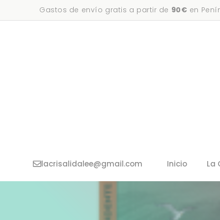
Saltar
Gastos de envío gratis a partir de
90€
en Penín
al
contenido
lacrisalidalee@gmail.com
Inicio
La 