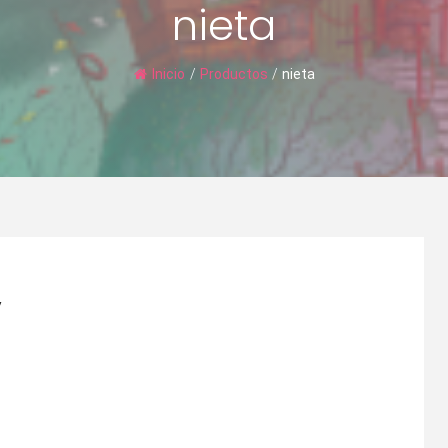
nieta
Inicio
/
Productos
/
nieta
”