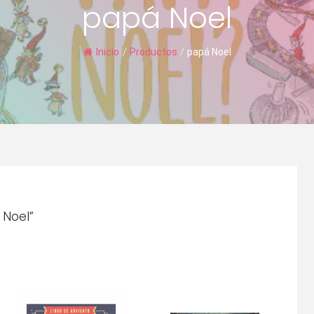
papá Noel
Inicio
/
Productos
/
papá Noel
 Noel”