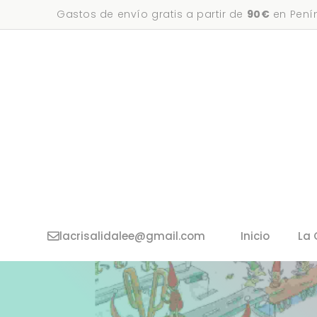
Saltar
Gastos de envío gratis a partir de
90€
en Penín
al
contenido
lacrisalidalee@gmail.com
Inicio
La 