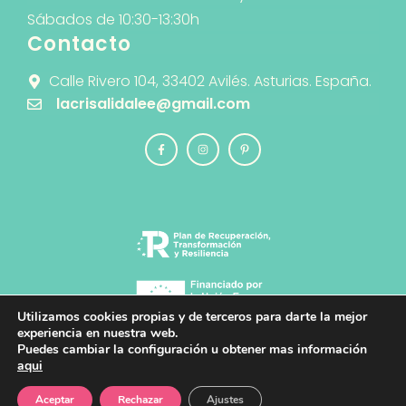
Sábados de 10:30-13:30h
Contacto
Calle Rivero 104, 33402 Avilés. Asturias. España.
lacrisalidalee@gmail.com
Utilizamos cookies propias y de terceros para darte la mejor
experiencia en nuestra web.
Puedes cambiar la configuración u obtener mas información
© 2026 La Crisálida · Diseño y Desarrollo
aqui
Web
PlanB Estudio de Diseño y Comunicación
Creativa
Aceptar
Rechazar
Ajustes