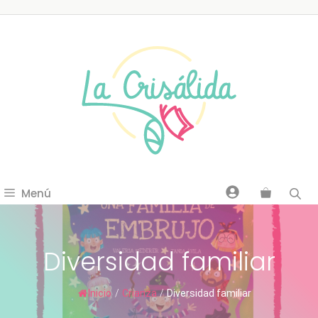
Saltar
al
contenido
Menú
Diversidad familiar
Inicio
/
Crianza
/
Diversidad familiar