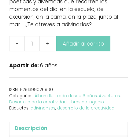
poéticas y divertidas que recorren los
momentos del día: en la escuela, de
excursión, en la cama, en la plaza, junto al
mar… ¿Te atreves a adivinarlas?
-
+
Añadir al carrito
Adivina,
adivinanza
y
Apartir de:
6 años.
me
contó
un
ISBN:
9791399026900
secreto
Categorías:
Álbum Ilustrado desde 6 años
,
Aventuras
,
cantidad
Desarrollo de la creatividad
,
Libros de ingenio
Etiquetas:
adivinanzas
,
desarrollo de la creatividad
Descripción