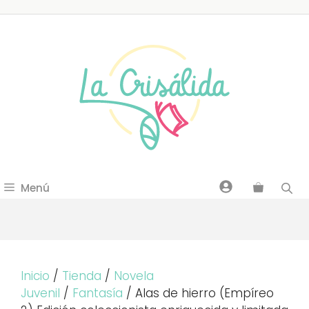
Saltar
al
contenido
Menú
Inicio
/
Tienda
/
Novela
Juvenil
/
Fantasía
/ Alas de hierro (Empíreo