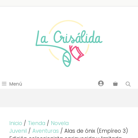
Saltar
al
contenido
Menú
Inicio
/
Tienda
/
Novela
Juvenil
/
Aventuras
/ Alas de ónix (Empíreo 3)