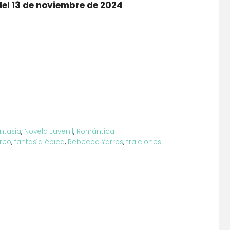
del 13 de noviembre de 2024
ntasía
,
Novela Juvenil
,
Romántica
reo
,
fantasía épica
,
Rebecca Yarros
,
traiciones