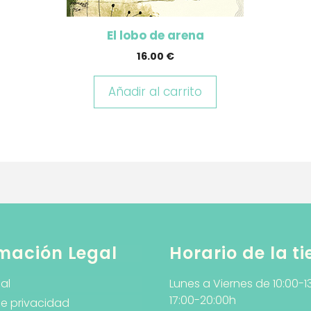
El lobo de arena
16.00
€
Añadir al carrito
mación Legal
Horario de la t
al
Lunes a Viernes de 10:00-1
17:00-20:00h
de privacidad