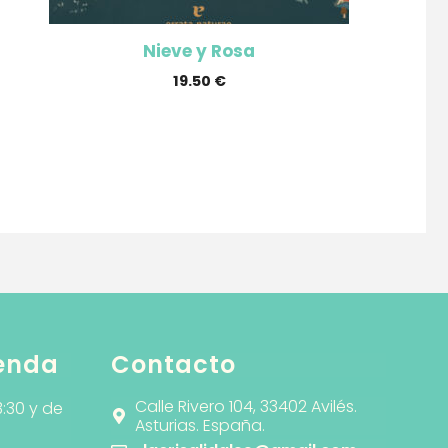
Nieve y Rosa
19.50
€
ienda
Contacto
Calle Rivero 104, 33402 Avilés.
3:30 y de
Asturias. España.