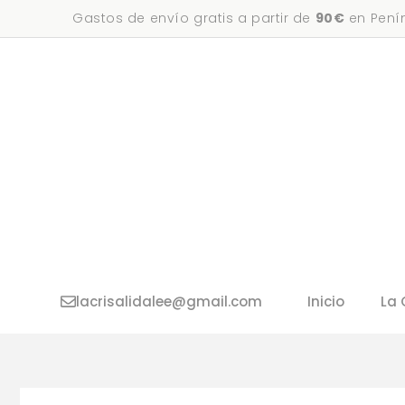
Saltar
Gastos de envío gratis a partir de
90€
en Penín
al
contenido
lacrisalidalee@gmail.com
Inicio
La 