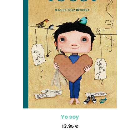
Yo soy
13.95
€