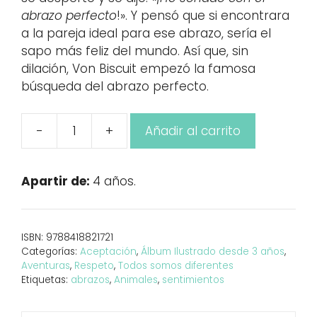
abrazo perfecto
!». Y pensó que si encontrara
a la pareja ideal para ese abrazo, sería el
sapo más feliz del mundo. Así que, sin
dilación, Von Biscuit empezó la famosa
búsqueda del abrazo perfecto.
-
+
Añadir al carrito
Alexander
von
Biscuit
Apartir de:
4 años.
y
la
búsqueda
ISBN:
9788418821721
del
Categorías:
Aceptación
,
Álbum Ilustrado desde 3 años
,
abrazo
Aventuras
,
Respeto
,
Todos somos diferentes
perfecto
Etiquetas:
abrazos
,
Animales
,
sentimientos
cantidad