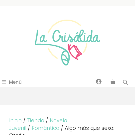
Saltar
al
contenido
Menú
Inicio
/
Tienda
/
Novela
Juvenil
/
Romántica
/ Algo más que sexo: