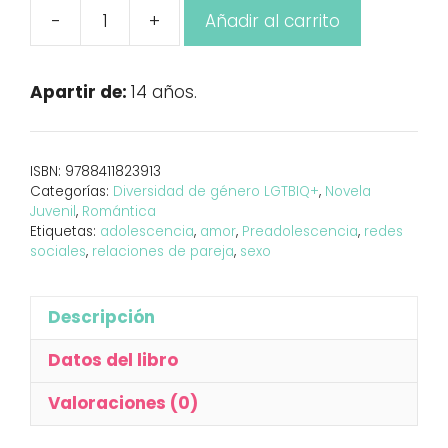
-
+
Añadir al carrito
Algo
más
que
Apartir de:
14 años.
sexo:
Otoño
cantidad
ISBN:
9788411823913
Categorías:
Diversidad de género LGTBIQ+
,
Novela
Juvenil
,
Romántica
Etiquetas:
adolescencia
,
amor
,
Preadolescencia
,
redes
sociales
,
relaciones de pareja
,
sexo
Descripción
Datos del libro
Valoraciones (0)