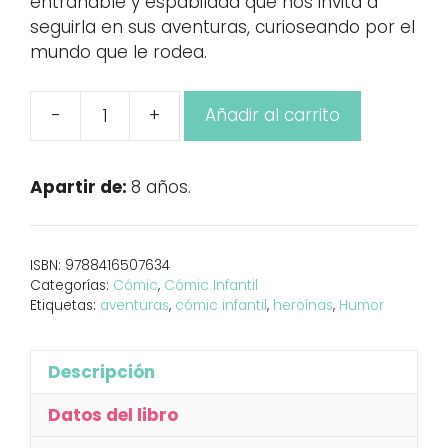
entrañable y espabilada que nos invita a
seguirla en sus aventuras, curioseando por el
mundo que le rodea.
-
+
Añadir al carrito
Astrid
Bromuro.
Cómo
Apartir de:
8 años.
aniquilar
al
Ratoncito
ISBN:
9788416507634
Pérez
Categorías:
Cómic
,
Cómic Infantil
cantidad
Etiquetas:
aventuras
,
cómic infantil
,
heroínas
,
Humor
Descripción
Datos del libro