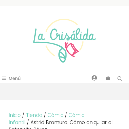
Saltar
al
contenido
Menú
Inicio
/
Tienda
/
Cómic
/
Cómic
Infantil
/ Astrid Bromuro. Cómo aniquilar al