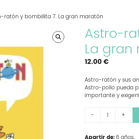
o-ratón y bombillita 7. La gran maratón
Astro-ra
La gran
12.00
€
Astro-ratón y sus am
Astro-pollo pueda p
importante y exigen
-
+
Astro-
ratón
y
Apartir de:
6 años.