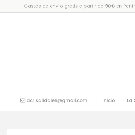
Saltar
Gastos de envío gratis a partir de
90€
en Penín
al
contenido
lacrisalidalee@gmail.com
Inicio
La 