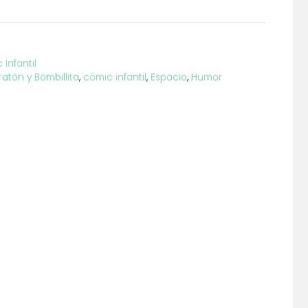
Infantil
ratón y Bombillita
,
cómic infantil
,
Espacio
,
Humor