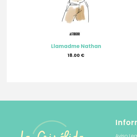
Llamadme Nathan
18.00
€
Infor
Aviso Leg