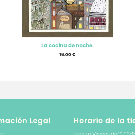
La cocina de noche.
16.00
€
mación Legal
Horario de la t
al
Lunes a Viernes de 10:00-1