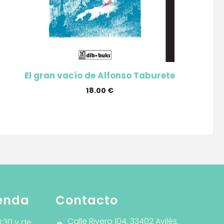
El gran vacío de Alfonso Taburete
18.00
€
ienda
Contacto
Calle Rivero 104, 33402 Avilés.
3:30 y de