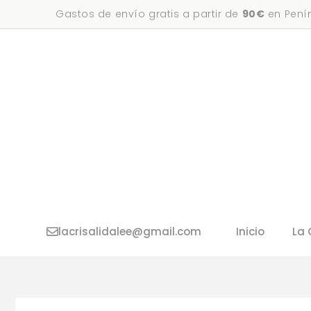
Saltar
Gastos de envío gratis a partir de
90€
en Penín
al
contenido
lacrisalidalee@gmail.com
Inicio
La 