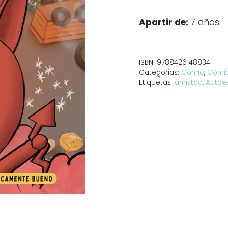
el
Sincuernos
Apartir de:
7 años.
1:
Caos
en
ISBN:
9788426148834
la
Categorías:
Cómic
,
Cómic 
feria
Etiquetas:
amistad
,
Autoe
cantidad