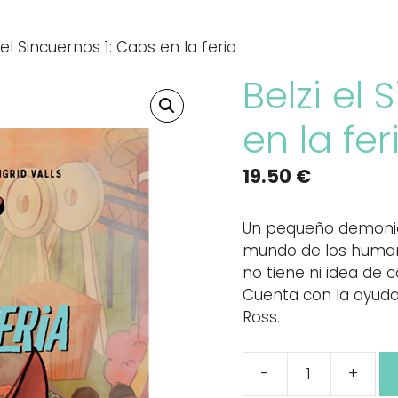
 el Sincuernos 1: Caos en la feria
Belzi el
en la fer
19.50
€
Un pequeño demonio
mundo de los humano
no tiene ni idea de c
Cuenta con la ayuda
Ross.
-
+
Belzi