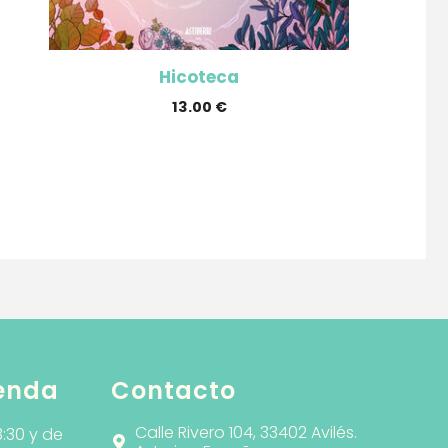
Hicoteca
13.00
€
ienda
Contacto
Calle Rivero 104, 33402 Avilés.
3:30 y de