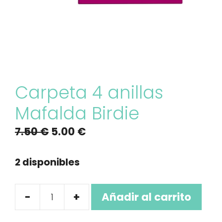
Carpeta 4 anillas
Mafalda Birdie
El
El
7.50
€
5.00
€
precio
precio
original
actual
2 disponibles
era:
es:
7.50 €.
5.00 €.
-
+
Añadir al carrito
Carpeta
4