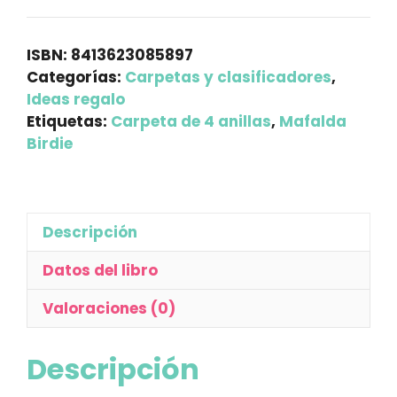
anillas
Mafalda
ISBN:
8413623085897
Birdie
Categorías:
Carpetas y clasificadores
,
Ideas regalo
cantidad
Etiquetas:
Carpeta de 4 anillas
,
Mafalda
Birdie
Descripción
Datos del libro
Valoraciones (0)
Descripción