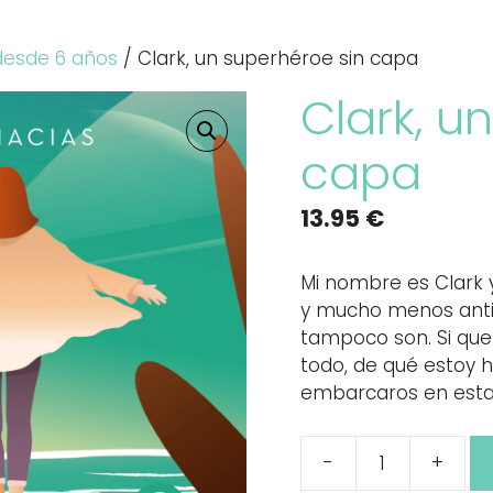
desde 6 años
/ Clark, un superhéroe sin capa
Clark, u
capa
13.95
€
Mi nombre es Clark 
y mucho menos anti
tampoco son. Si que
todo, de qué estoy 
embarcaros en esta 
-
+
Clark,