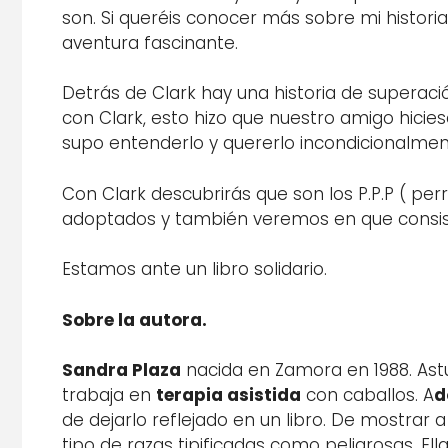
son. Si queréis conocer más sobre mi histor
aventura fascinante.
Detrás de Clark hay una historia de superaci
con Clark, esto hizo que nuestro amigo hicies
supo entenderlo y quererlo incondicionalmen
Con Clark descubrirás que son los P.P.P ( pe
adoptados y también veremos en que consist
Estamos ante un libro solidario.
Sobre la autora.
Sandra Plaza
nacida en Zamora en 1988. Astu
trabaja en
terapia asistida
con caballos. A
d
de dejarlo reflejado en un libro. De mostrar
tipo de razas tipificadas como peligrosas. E