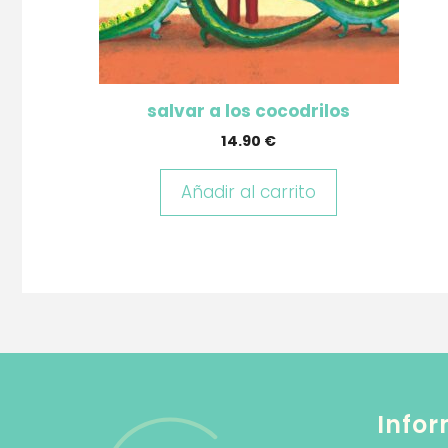
salvar a los cocodrilos
14.90
€
Añadir al carrito
Infor