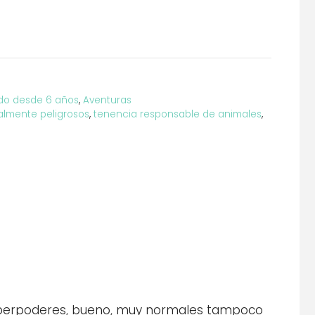
ado desde 6 años
,
Aventuras
almente peligrosos
,
tenencia responsable de animales
,
superpoderes, bueno, muy normales tampoco