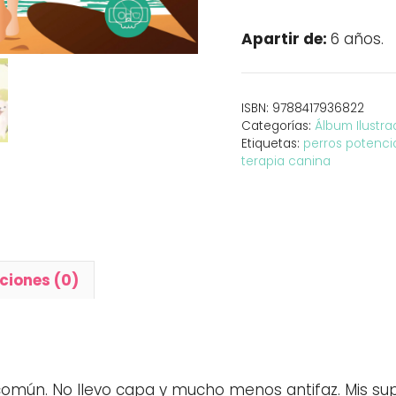
un
superhéroe
Apartir de:
6 años.
sin
capa
cantidad
ISBN:
9788417936822
Categorías:
Álbum Ilustr
Etiquetas:
perros potenci
terapia canina
ciones (0)
 común. No llevo capa y mucho menos antifaz. Mis 