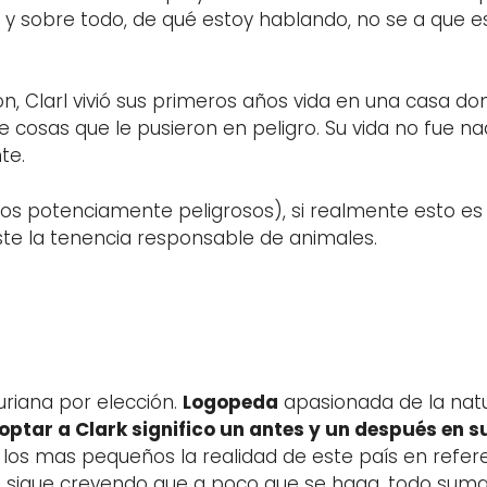
ia y sobre todo, de qué estoy hablando, no se a que
ón, Clarl vivió sus primeros años vida en una casa d
e cosas que le pusieron en peligro. Su vida no fue n
te.
rros potenciamente peligrosos), si realmente esto e
e la tenencia responsable de animales.
riana por elección.
Logopeda
apasionada de la natur
optar a Clark significo un antes y un después en s
 a los mas pequeños la realidad de este país en refe
lla sigue creyendo que a poco que se haga, todo sum