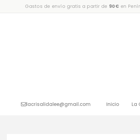
Saltar
Gastos de envío gratis a partir de
90€
en Penín
al
contenido
lacrisalidalee@gmail.com
Inicio
La 