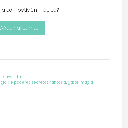
na competición mágica?
Añadir al carrito
rrativa Infantil
gio de poderes secretos
,
fantasía
,
gatos
,
magia
,
il