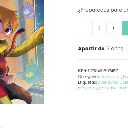
¿Preparados para u
-
+
Colegio
de
poderes
Apartir de:
7 años.
secretos
4
-
ISBN:
9788419507457
El
Categorías:
Aventuras
,
Na
Gran
Etiquetas:
aventuras
,
Cole
Torneo
mascotas
,
narrativa infant
cantidad