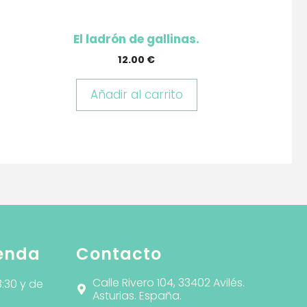
El ladrón de gallinas.
12.00
€
Añadir al carrito
ienda
Contacto
Calle Rivero 104, 33402 Avilés.
3:30 y de
Asturias. España.