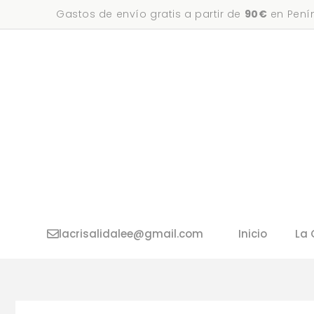
Saltar
Gastos de envío gratis a partir de
90€
en Penín
al
contenido
lacrisalidalee@gmail.com
Inicio
La 