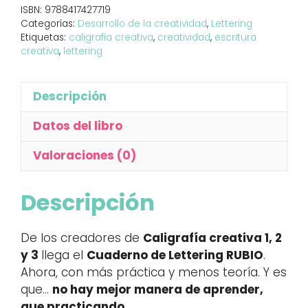
ISBN:
9788417427719
paso
Categorías:
Desarrollo de la creatividad
,
Lettering
a
Etiquetas:
caligrafía creativa
,
creatividad
,
escritura
paso
creativa
,
lettering
cantidad
Descripción
Datos del libro
Valoraciones (0)
Descripción
De los creadores de
Caligrafía creativa 1, 2
y 3
llega el
Cuaderno de Lettering RUBIO
.
Ahora, con más práctica y menos teoría. Y es
que…
no hay mejor manera de aprender,
que practicando.