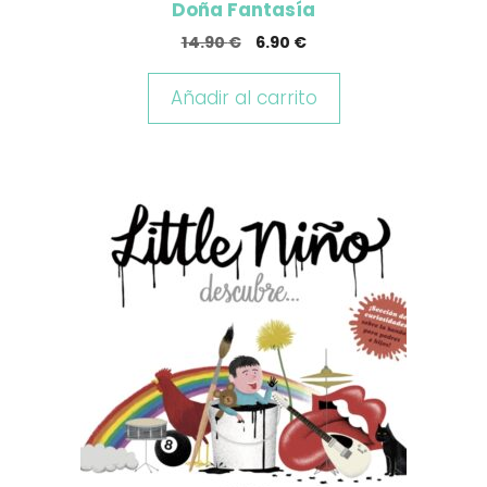
Doña Fantasía
El
El
14.90
€
6.90
€
precio
precio
original
actual
Añadir al carrito
era:
es:
14.90 €.
6.90 €.