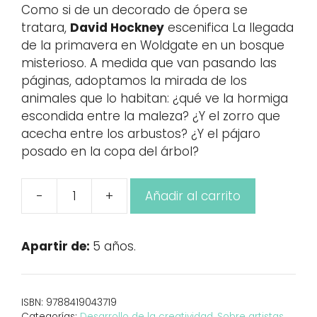
Como si de un decorado de ópera se
tratara,
David Hockney
escenifica La llegada
de la primavera en Woldgate en un bosque
misterioso. A medida que van pasando las
páginas, adoptamos la mirada de los
animales que lo habitan: ¿qué ve la hormiga
escondida entre la maleza? ¿Y el zorro que
acecha entre los arbustos? ¿Y el pájaro
posado en la copa del árbol?
-
+
Añadir al carrito
David
Hockney:
La
Apartir de:
5 años.
llegada
de
la
ISBN:
9788419043719
primavera
Categorías:
Desarrollo de la creatividad
,
Sobre artistas