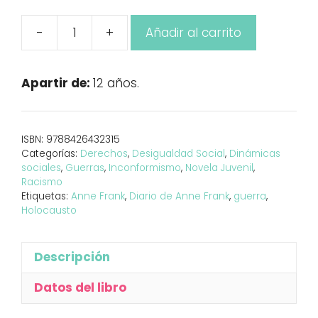
-
+
Añadir al carrito
Diario
de
Anne
Apartir de:
12 años.
Frank
(edición
ilustrada)
ISBN:
9788426432315
cantidad
Categorías:
Derechos
,
Desigualdad Social
,
Dinámicas
sociales
,
Guerras
,
Inconformismo
,
Novela Juvenil
,
Racismo
Etiquetas:
Anne Frank
,
Diario de Anne Frank
,
guerra
,
Holocausto
Descripción
Datos del libro