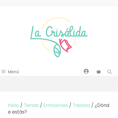
Saltar
al
contenido
Menú
Inicio
/
Tienda
/
Emociones
/
Tristeza
/ ¿Dónd
e estás?