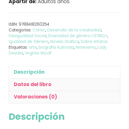
Apartir de:
Adultos años.
de
Virginia
Woolf
ISBN:
9788418260254
cantidad
Categorías:
Cómic
,
Desarrollo de la creatividad
,
Desigualdad Social
,
Diversidad de género LGTBIQ+
,
Igualdad de Género
,
Novela Gráfica
,
Sobre artistas
Etiquetas:
arte
,
biografía ilustrada
,
feminismo
,
Lady
Desidia
,
Virginia Woolf
Descripción
Datos del libro
Valoraciones (0)
Descripción