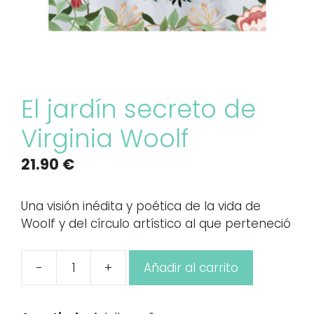
El jardín secreto de
Virginia Woolf
21.90
€
Una visión inédita y poética de la vida de
Woolf y del círculo artístico al que perteneció
-
+
Añadir al carrito
El
jardín
secreto