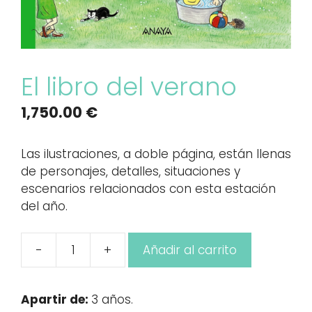
El libro del verano
1,750.00
€
Las ilustraciones, a doble página, están llenas
de personajes, detalles, situaciones y
escenarios relacionados con esta estación
del año.
-
+
Añadir al carrito
El
libro
del
Apartir de:
3 años.
verano