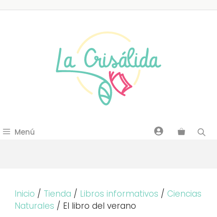
Saltar
al
contenido
Menú
Inicio
/
Tienda
/
Libros informativos
/
Ciencias
Naturales
/ El libro del verano