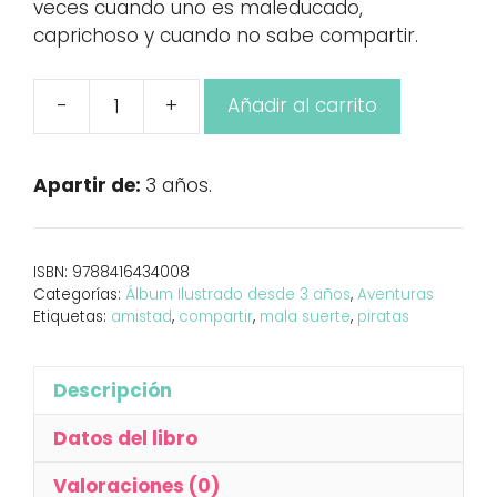
veces cuando uno es maleducado,
caprichoso y cuando no sabe compartir.
-
+
Añadir al carrito
El
pirata
Malapata
Apartir de:
3 años.
cantidad
ISBN:
9788416434008
Categorías:
Álbum Ilustrado desde 3 años
,
Aventuras
Etiquetas:
amistad
,
compartir
,
mala suerte
,
piratas
Descripción
Datos del libro
Valoraciones (0)