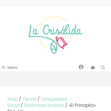
Saltar
al
contenido
Menú
Inicio
/
Tienda
/
Desigualdad
Social
/
Dinámicas sociales
/ «El Principito»