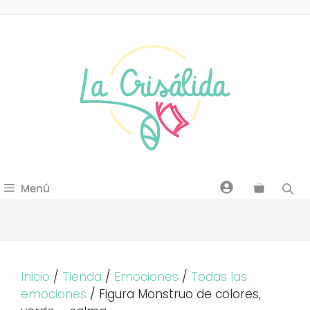
Saltar
al
contenido
Menú
Inicio
/
Tienda
/
Emociones
/
Todas las
emociones
/ Figura Monstruo de colores,