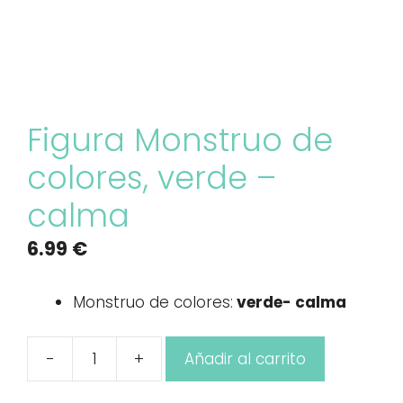
Figura Monstruo de
colores, verde –
calma
6.99
€
Monstruo de colores:
verde- calma
-
+
Añadir al carrito
Figura
Monstruo