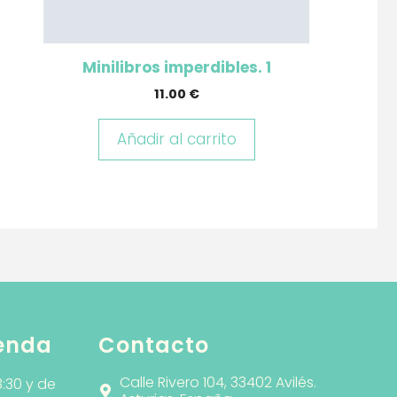
Minilibros imperdibles. 1
11.00
€
Añadir al carrito
ienda
Contacto
Calle Rivero 104, 33402 Avilés.
3:30 y de