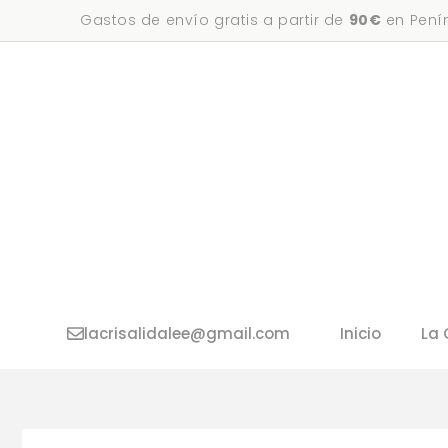
Saltar
Gastos de envío gratis a partir de
90€
en Penín
al
contenido
lacrisalidalee@gmail.com
Inicio
La 