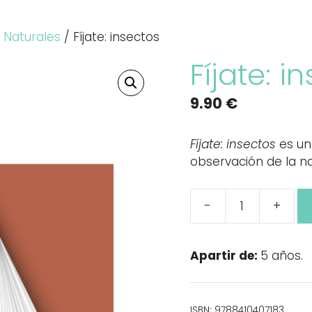
 Naturales
/ Fíjate: insectos
Fíjate: i
9.90
€
Fíjate: insectos
es un
observación de la na
-
+
Fíjate:
insectos
cantidad
Apartir de:
5 años.
ISBN:
9788410407183