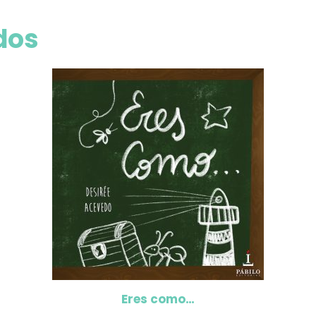
dos
Eres como…