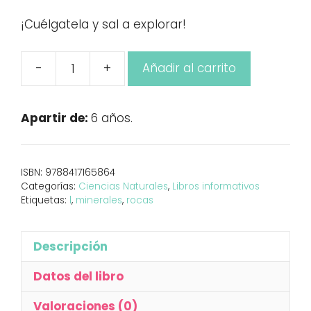
¡Cuélgatela y sal a explorar!
-
+
Añadir al carrito
Fíjate:
rocas
cantidad
Apartir de:
6 años.
ISBN:
9788417165864
Categorías:
Ciencias Naturales
,
Libros informativos
Etiquetas:
l
,
minerales
,
rocas
Descripción
Datos del libro
Valoraciones (0)