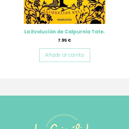
La Evolución de Calpurnia Tate.
7.95
€
Añadir al carrito