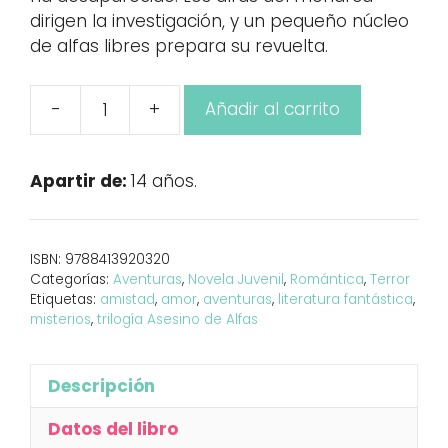
dirigen la investigación, y un pequeño núcleo
de alfas libres prepara su revuelta.
-
+
Añadir al carrito
La
Cámara
del
Apartir de:
14 años.
Monarca
cantidad
ISBN:
9788413920320
Categorías:
Aventuras
,
Novela Juvenil
,
Romántica
,
Terror
Etiquetas:
amistad
,
amor
,
aventuras
,
literatura fantástica
,
misterios
,
trilogía Asesino de Alfas
Descripción
Datos del libro