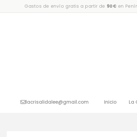
Saltar
Gastos de envío gratis a partir de
90€
en Penín
al
contenido
lacrisalidalee@gmail.com
Inicio
La 