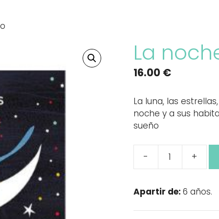
lo
La noche
16.00
€
La luna, las estrella
noche y a sus habita
sueño
-
+
La
noche
en
Apartir de:
6 años.
el
bolsillo