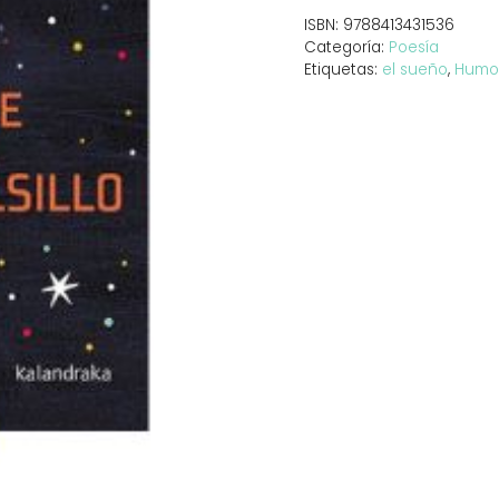
cantidad
ISBN:
9788413431536
Categoría:
Poesía
Etiquetas:
el sueño
,
Humo