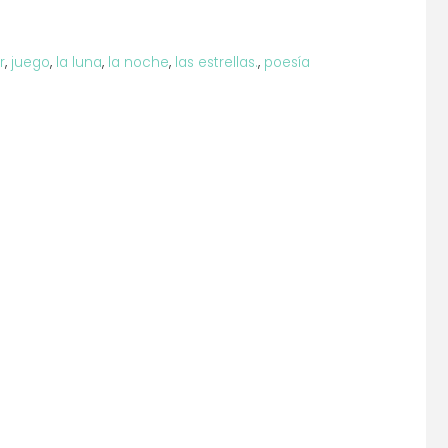
r
,
juego
,
la luna
,
la noche
,
las estrellas.
,
poesía