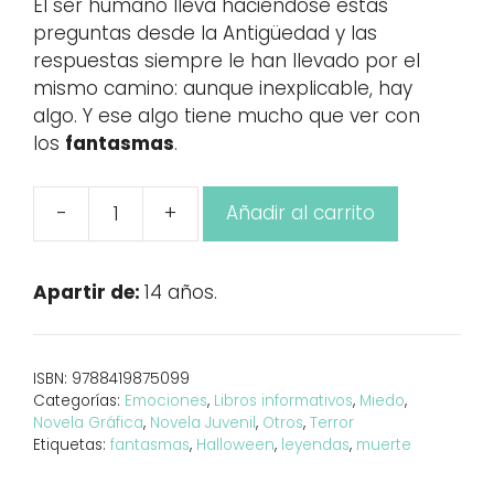
El ser humano lleva haciéndose estas
preguntas desde la Antigüedad y las
respuestas siempre le han llevado por el
mismo camino: aunque inexplicable, hay
algo. Y ese algo tiene mucho que ver con
los
fantasmas
.
-
+
Añadir al carrito
La
vida
secreta
Apartir de:
14 años.
de
los
fantasmas
ISBN:
9788419875099
cantidad
Categorías:
Emociones
,
Libros informativos
,
Miedo
,
Novela Gráfica
,
Novela Juvenil
,
Otros
,
Terror
Etiquetas:
fantasmas
,
Halloween
,
leyendas
,
muerte