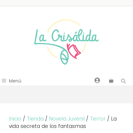
Saltar
al
contenido
Menú
Inicio
/
Tienda
/
Novela Juvenil
/
Terror
/ La
vida secreta de los fantasmas