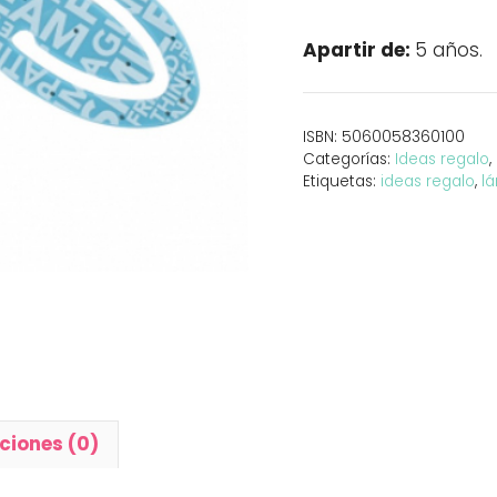
Flexible
Flexilight
Apartir de:
5 años.
Palabras
Azul
cantidad
ISBN:
5060058360100
Categorías:
Ideas regalo
,
Etiquetas:
ideas regalo
,
l
ciones (0)