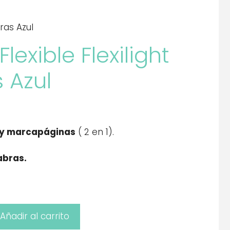
bras Azul
Flexible Flexilight
 Azul
a y marcapáginas
( 2 en 1).
abras.
Añadir al carrito