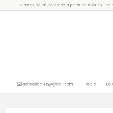
Saltar
Gastos de envío gratis a partir de
90€
en Penín
al
contenido
lacrisalidalee@gmail.com
Inicio
La 