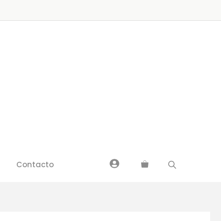
Flexilight
Palabras
Azul
cantidad
Contacto