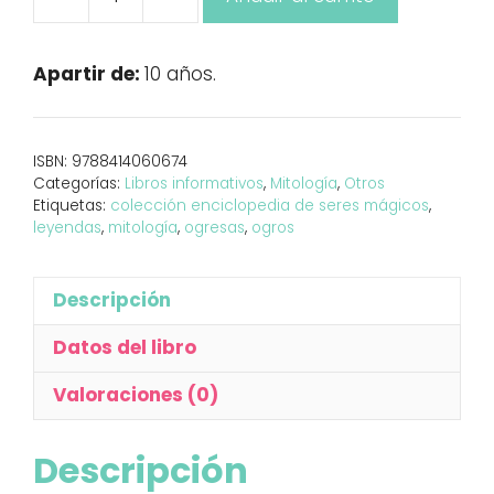
Los
ogros
y
Apartir de:
10 años.
las
ogresas
cantidad
ISBN:
9788414060674
Categorías:
Libros informativos
,
Mitología
,
Otros
Etiquetas:
colección enciclopedia de seres mágicos
,
leyendas
,
mitología
,
ogresas
,
ogros
Descripción
Datos del libro
Valoraciones (0)
Descripción