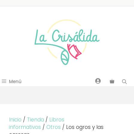
Saltar
al
contenido
Menú
Inicio
/
Tienda
/
Libros
informativos
/
Otros
/ Los ogros y las