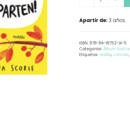
Los
osos
no
Apartir de:
3 años.
comparten
cantidad
ISBN:
978-84-18753-14-5
Categorías:
Álbum Ilustr
Etiquetas:
ardilla
,
comida
,