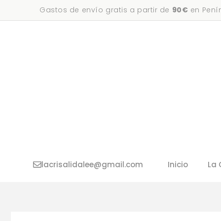
Saltar
Gastos de envío gratis a partir de
90€
en Penín
al
contenido
lacrisalidalee@gmail.com
Inicio
La 