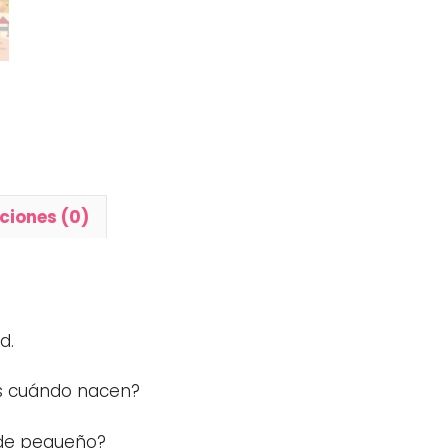
ciones (0)
d.
os cuándo nacen?
s de pequeño?