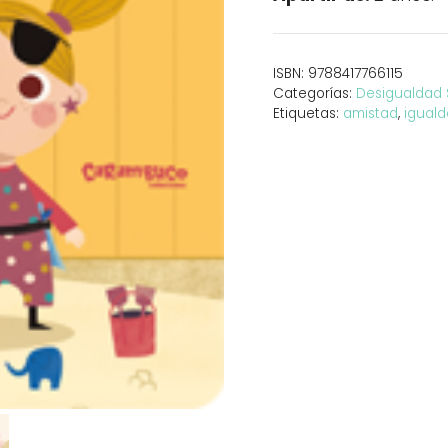
perdí
cantidad
ISBN:
9788417766115
Categorías:
Desigualdad 
Etiquetas:
amistad
,
igual