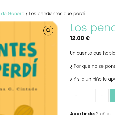
d de Género
/ Los pendientes que perdí
Los pend
12.00
€
Un cuento que habla
¿ Por qué no se pon
¿ Y si a un niño le 
-
+
Los
pendientes
que
Apartir de:
2 años.