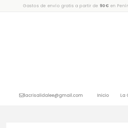
Saltar
Gastos de envío gratis a partir de
90€
en Penín
al
contenido
lacrisalidalee@gmail.com
Inicio
La 