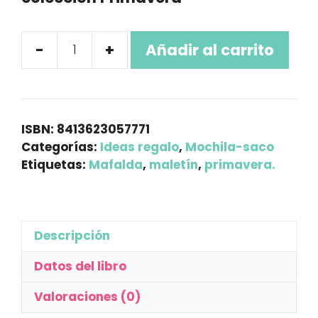
9.00 €.
8.50 €.
-
+
Añadir al carrito
Maletín
PP
Mafalda
23
ISBN:
8413623057771
"Primavera"
Categorías:
Ideas regalo
,
Mochila-saco
Etiquetas:
Mafalda
,
maletín
,
primavera.
cantidad
Descripción
Datos del libro
Valoraciones (0)