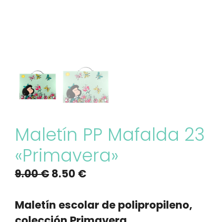
Maletín PP Mafalda 23
«Primavera»
El
El
9.00
€
8.50
€
precio
precio
original
actual
Maletín escolar de polipropileno,
era:
es:
colección
Primavera