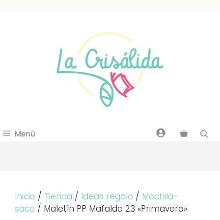
Saltar
al
contenido
Menú
Inicio
/
Tienda
/
Ideas regalo
/
Mochila-
saco
/ Maletín PP Mafalda 23 «Primavera»