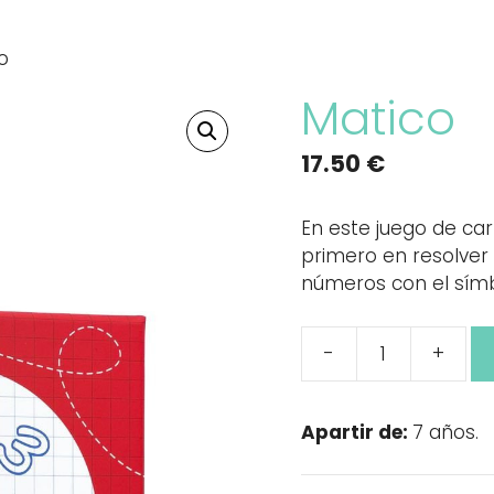
o
Matico
17.50
€
En este juego de ca
primero en resolver
números con el símb
-
+
Matico
cantidad
Apartir de:
7 años.