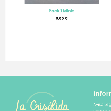
Pack 1 Minis
9.00
€
Infor
Aviso Leg