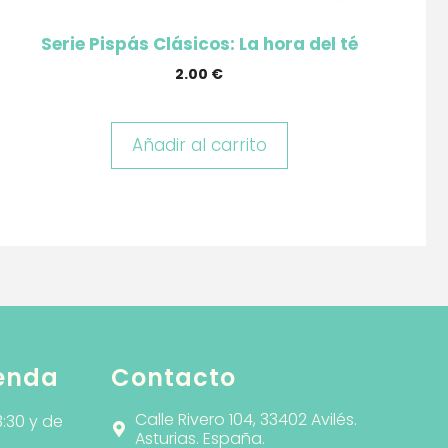
Serie Pispás Clásicos: La hora del té
2.00
€
Añadir al carrito
ienda
Contacto
Calle Rivero 104, 33402 Avilés.
3:30 y de
Asturias. España.