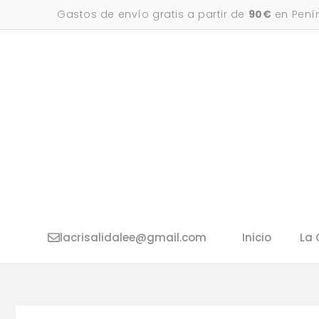
Saltar
Gastos de envío gratis a partir de
90€
en Penín
al
contenido
lacrisalidalee@gmail.com
Inicio
La 