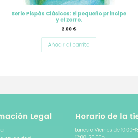
Serie Pispás Clásicos: El pequeño príncipe
y el zorro.
2.00
€
Añadir al carrito
mación Legal
Horario de la t
al
Lunes a Viernes de 10:00-1
17:00-20:00h