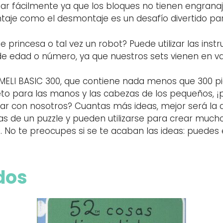
ar fácilmente ya que los bloques no tienen engranaj
ontaje como el desmontaje es un desafío divertido p
de princesa o tal vez un robot? Puede utilizar las inst
es de edad o número, ya que nuestros sets vienen en 
t MELI BASIC 300, que contiene nada menos que 300 p
eto para las manos y las cabezas de los pequeños, 
gar con nosotros? Cuantas más ideas, mejor será la d
as de un puzzle y pueden utilizarse para crear muc
 No te preocupes si se te acaban las ideas: puedes e
dos