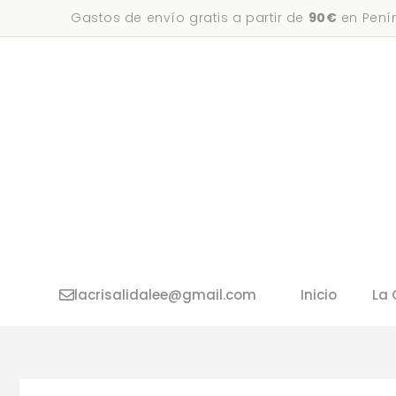
Saltar
Gastos de envío gratis a partir de
90€
en Penín
al
contenido
lacrisalidalee@gmail.com
Inicio
La 