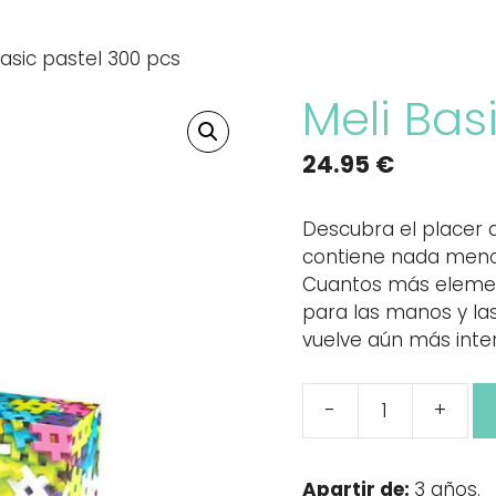
Basic pastel 300 pcs
Meli Bas
24.95
€
Descubra el placer d
contiene nada menos
Cuantos más element
para las manos y la
vuelve aún más inte
-
+
Meli
Basic
pastel
Apartir de:
3 años.