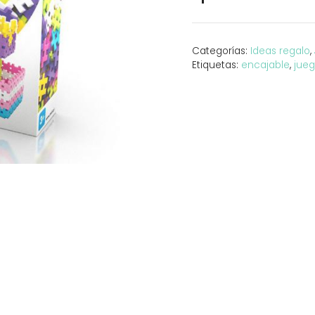
300
pcs
cantidad
Categorías:
Ideas regalo
,
Etiquetas:
encajable
,
jueg