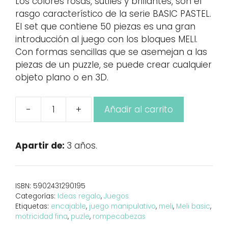
Los colores rosas, sutiles y brillantes, son el
rasgo característico de la serie BASIC PASTEL.
El set que contiene 50 piezas es una gran
introducción al juego con los bloques MELI.
Con formas sencillas que se asemejan a las
piezas de un puzzle, se puede crear cualquier
objeto plano o en 3D.
-
+
Añadir al carrito
Meli
Basic
Pastel
Apartir de:
3 años.
50pcs
cantidad
ISBN:
5902431290195
Categorías:
Ideas regalo
,
Juegos
Etiquetas:
encajable
,
juego manipulativo
,
meli
,
Meli basic
,
motricidad fina
,
puzle
,
rompecabezas