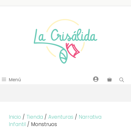
Saltar
al
contenido
Menú
Inicio
/
Tienda
/
Aventuras
/
Narrativa
Infantil
/ Monstruos