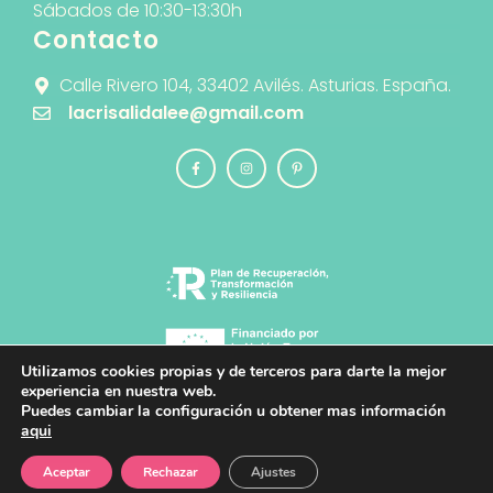
Sábados de 10:30-13:30h
Contacto
Calle Rivero 104, 33402 Avilés. Asturias. España.
lacrisalidalee@gmail.com
Utilizamos cookies propias y de terceros para darte la mejor
experiencia en nuestra web.
Puedes cambiar la configuración u obtener mas información
© 2026 La Crisálida · Diseño y Desarrollo
aqui
Web
PlanB Estudio de Diseño y Comunicación
Creativa
Añadir al carrito
17.95
€
Aceptar
Rechazar
Ajustes