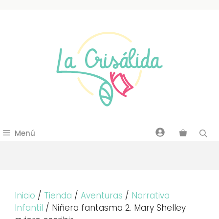
Saltar
al
contenido
Menú
Inicio
/
Tienda
/
Aventuras
/
Narrativa
Infantil
/ Niñera fantasma 2. Mary Shelley