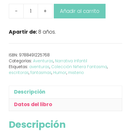
-
+
Añadir al carrito
Niñera
fantasma
2.
Apartir de:
8 años.
Mary
Shelley
quiere
ISBN:
9788491225768
escribir
Categorías:
Aventuras
,
Narrativa Infantil
cantidad
Etiquetas:
aventuras
,
Colección Niñera Fantasma
,
escritoras
,
fantasmas
,
Humor
,
misterio
Descripción
Datos del libro
Descripción