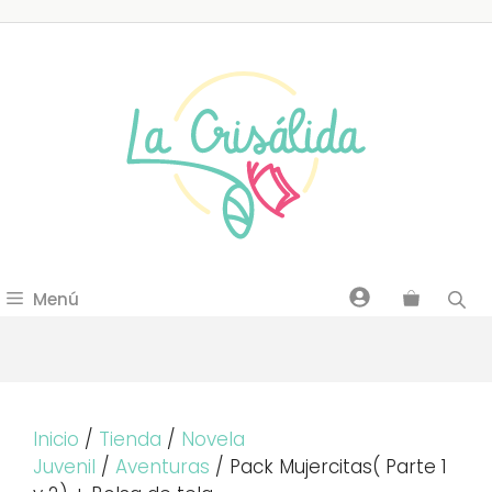
Saltar
al
contenido
Menú
Inicio
/
Tienda
/
Novela
Juvenil
/
Aventuras
/ Pack Mujercitas( Parte 1