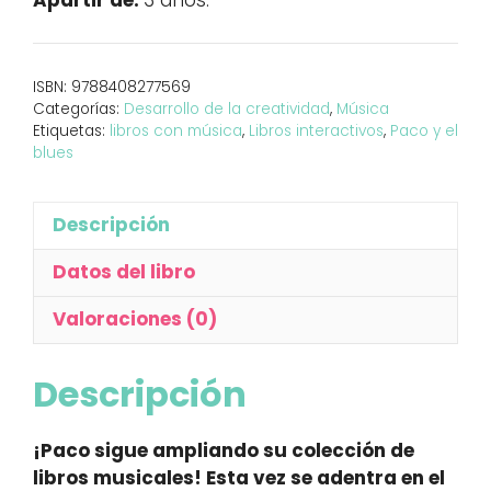
Apartir de:
3 años.
blues
cantidad
ISBN:
9788408277569
Categorías:
Desarrollo de la creatividad
,
Música
Etiquetas:
libros con música
,
Libros interactivos
,
Paco y el
blues
Descripción
Datos del libro
Valoraciones (0)
Descripción
¡Paco sigue ampliando su colección de
libros musicales! Esta vez se adentra en el